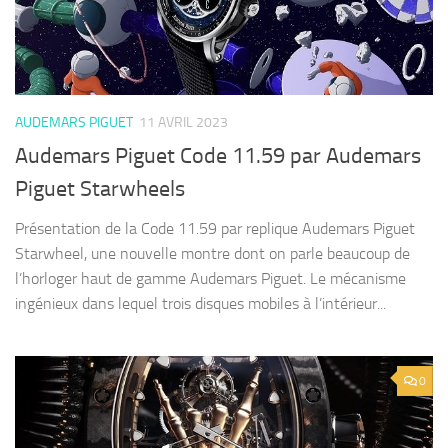
AUDEMARS PIGUET
11 AVRIL 2023
Audemars Piguet Code 11.59 par Audemars
Piguet Starwheels
Présentation de la Code 11.59 par replique Audemars Piguet
Starwheel, une nouvelle montre dont on parle beaucoup de
l’horloger haut de gamme Audemars Piguet. Le mécanisme
ingénieux dans lequel trois disques mobiles à l’intérieur...
0