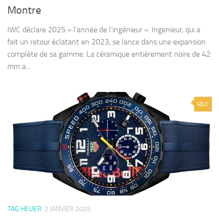
Montre
IWC déclare 2025 « l’année de l’ingénieur ». Ingenieur, qui a
fait un retour éclatant en 2023, se lance dans une expansion
complète de sa gamme. La céramique entièrement noire de 42
mm a...
0
TAG HEUER
2 JANVIER 2025