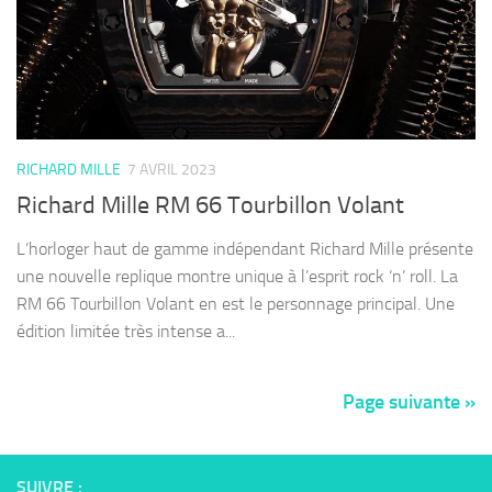
RICHARD MILLE
7 AVRIL 2023
Richard Mille RM 66 Tourbillon Volant
L’horloger haut de gamme indépendant Richard Mille présente
une nouvelle replique montre unique à l’esprit rock ‘n’ roll. La
RM 66 Tourbillon Volant en est le personnage principal. Une
édition limitée très intense a...
Page suivante »
SUIVRE :