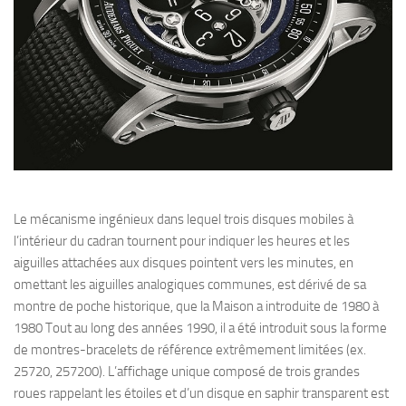
Le mécanisme ingénieux dans lequel trois disques mobiles à
l’intérieur du cadran tournent pour indiquer les heures et les
aiguilles attachées aux disques pointent vers les minutes, en
omettant les aiguilles analogiques communes, est dérivé de sa
montre de poche historique, que la Maison a introduite de 1980 à
1980 Tout au long des années 1990, il a été introduit sous la forme
de montres-bracelets de référence extrêmement limitées (ex.
25720, 257200). L’affichage unique composé de trois grandes
roues rappelant les étoiles et d’un disque en saphir transparent est