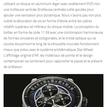
utilisant un disque en aluminium léger avec revêtement PVD noir,
une trotteuse centrale (trotteuse centrale) a été ajoutée pour
ajouter une sensation plus dynamique. Nous n’avons pas non plus
oublié la décoration de vis en forme d’étoile entre les cadres
rotatifs supérieur et inférieur du disque mobile. La conception du
boîtier en forme de code 11.59 avec une combinaison harmonieuse
de formes circulaires et octogonales, et le cristal optique qui se
courbe doucement le long de la silhouette incurvée fonctionnent
mieux que prévu avec le système emblématique Star Wheel.
L’affichage original d’AP, les matériaux de pointe et le design
contemporain se combinent pour rapprocher le passé et le présent
de la Maison.