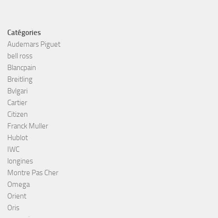
Catégories
Audemars Piguet
bell ross
Blancpain
Breitling
Bvlgari
Cartier
Citizen
Franck Muller
Hublot
IWC
longines
Montre Pas Cher
Omega
Orient
Oris