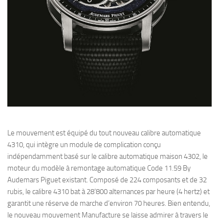
Le mouvement est équipé du tout nouveau calibre automatique
4310, qui intègre un module de complication conçu
indépendamment basé sur le calibre automatique maison 4302, le
moteur du modèle à remontage automatique Code 11.59 By
Audemars Piguet existant. Composé de 224 composants et de 32
rubis, le calibre 4310 bat à 28’800 alternances par heure (4 hertz) et
garantit une réserve de marche d’environ 70 heures. Bien entendu,
le nouveau mouvement Manufacture se laisse admirer à travers le