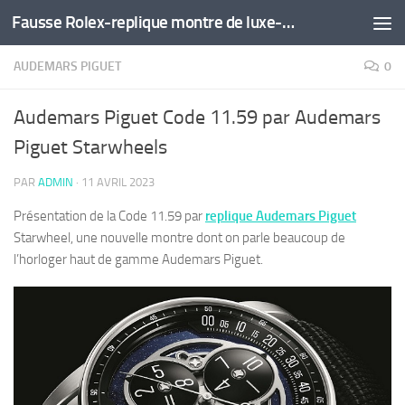
Fausse Rolex-replique montre de luxe-montre pas cher
Skip to content
AUDEMARS PIGUET
0
Audemars Piguet Code 11.59 par Audemars
Piguet Starwheels
PAR
ADMIN
·
11 AVRIL 2023
Présentation de la Code 11.59 par
replique Audemars Piguet
Starwheel, une nouvelle montre dont on parle beaucoup de
l’horloger haut de gamme Audemars Piguet.