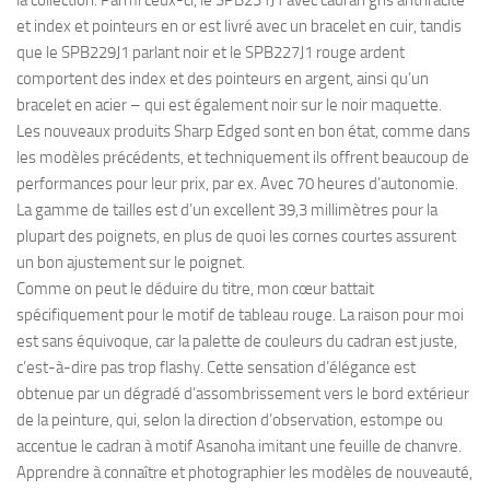
et index et pointeurs en or est livré avec un bracelet en cuir, tandis
que le SPB229J1 parlant noir et le SPB227J1 rouge ardent
comportent des index et des pointeurs en argent, ainsi qu’un
bracelet en acier – qui est également noir sur le noir maquette.
Les nouveaux produits Sharp Edged sont en bon état, comme dans
les modèles précédents, et techniquement ils offrent beaucoup de
performances pour leur prix, par ex. Avec 70 heures d’autonomie.
La gamme de tailles est d’un excellent 39,3 millimètres pour la
plupart des poignets, en plus de quoi les cornes courtes assurent
un bon ajustement sur le poignet.
Comme on peut le déduire du titre, mon cœur battait
spécifiquement pour le motif de tableau rouge. La raison pour moi
est sans équivoque, car la palette de couleurs du cadran est juste,
c’est-à-dire pas trop flashy. Cette sensation d’élégance est
obtenue par un dégradé d’assombrissement vers le bord extérieur
de la peinture, qui, selon la direction d’observation, estompe ou
accentue le cadran à motif Asanoha imitant une feuille de chanvre.
Apprendre à connaître et photographier les modèles de nouveauté,