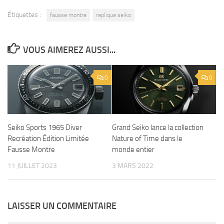
Étiquettes :
fausse montre
replique seiko
VOUS AIMEREZ AUSSI...
0
0
Seiko Sports 1965 Diver
Grand Seiko lance la collection
Recréation Édition Limitée
Nature of Time dans le
Fausse Montre
monde entier
11 JUILLET 2023
3 MARS 2022
LAISSER UN COMMENTAIRE