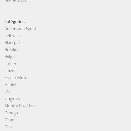
Catégories
Audemars Piguet
bell ross
Blancpain
Breitling
Bvlgari
Cartier
Citizen
Franck Muller
Hublot
IWC
longines
Montre Pas Cher
Omega
Orient
Oris