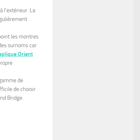
à l’extérieur. La
égulièrement
point les montres
 des surnoms car
eplique Orient
propre
a gamme de
ficile de choisir
nd Bridge.