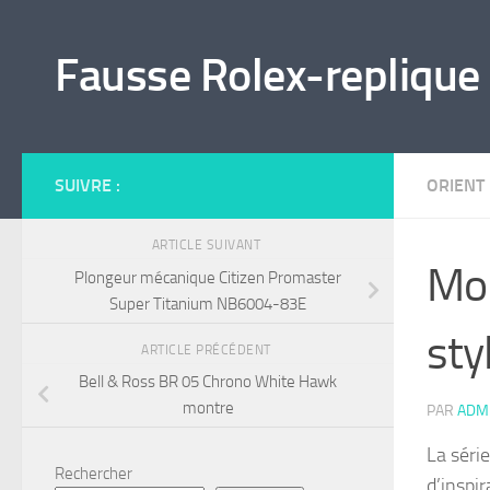
Skip to content
Fausse Rolex-replique
SUIVRE :
ORIENT
ARTICLE SUIVANT
Mon
Plongeur mécanique Citizen Promaster
Super Titanium NB6004-83E
sty
ARTICLE PRÉCÉDENT
Bell & Ross BR 05 Chrono White Hawk
montre
PAR
ADM
La séri
Rechercher
d’inspi