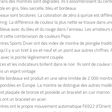
rans des montres sont dégradés. Ils s’assombrissent du centr
le en gris, bleu sarcelle, bleu et bordeaux.
aux sont bicolores. La coloration de zéro à quinze est différe
ring. La différence de couleur la plus nette se trouve dans u
 bleue avec du bleu et du rouge dans l’anneau. Les amateurs
nt cette combinaison de couleurs Peps.
tres Sports Diver ont des index de montre de plongée traditi
 qu’il y a un tiret à six et neuf et un point aux autres chiffres. A
e avec la pointe légèrement coupée.
ces et les indicateurs brillent dans le noir. Ils sont de couleu
ns un esprit vintage.
le bordeaux est produit en une série limitée de 2 000 montr
sponibles en Europe. La montre se distingue des autres modèle
 est plaquée de bronze et possède un bracelet en cuir marron. 
 ont un bracelet en acier.
tres ont le propre mouvement automatique F6922 d’Orient. I