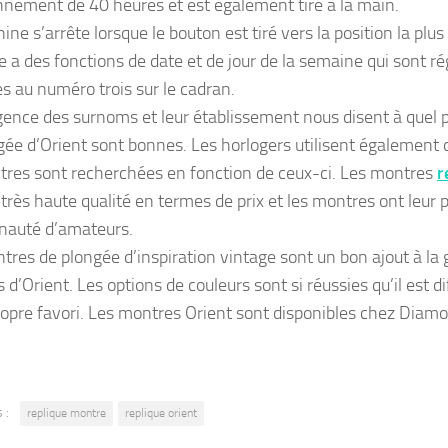
nnement de 40 heures et est également tiré à la main.
ne s’arrête lorsque le bouton est tiré vers la position la plus 
 a des fonctions de date et de jour de la semaine qui sont r
s au numéro trois sur le cadran.
ence des surnoms et leur établissement nous disent à quel 
gée d’Orient sont bonnes. Les horlogers utilisent également
tres sont recherchées en fonction de ceux-ci. Les montres
r
 très haute qualité en termes de prix et les montres ont leur 
auté d’amateurs.
tres de plongée d’inspiration vintage sont un bon ajout à l
d’Orient. Les options de couleurs sont si réussies qu’il est dif
ropre favori. Les montres Orient sont disponibles chez Diamo
 :
replique montre
replique orient