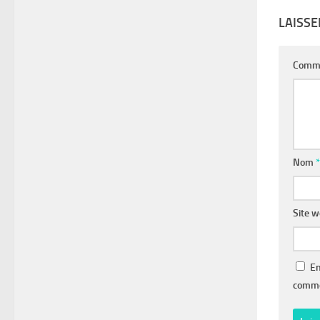
LAISS
Comm
Nom
*
Site 
En
comme