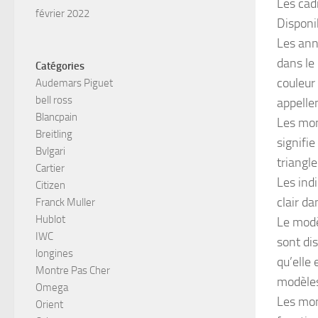
Les cad
février 2022
Disponib
Les anne
dans le 
Catégories
couleur
Audemars Piguet
bell ross
appelle
Blancpain
Les mon
Breitling
signifie
Bvlgari
triangl
Cartier
Les indi
Citizen
clair da
Franck Muller
Hublot
Le modè
IWC
sont di
longines
qu’elle
Montre Pas Cher
modèles
Omega
Les mon
Orient