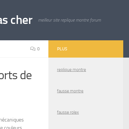
as cher
meilleur site replique montre forum
0
PLUS
replique montre
orts de
fausse montre
fausse rolex
 mécaniques
de couleurs