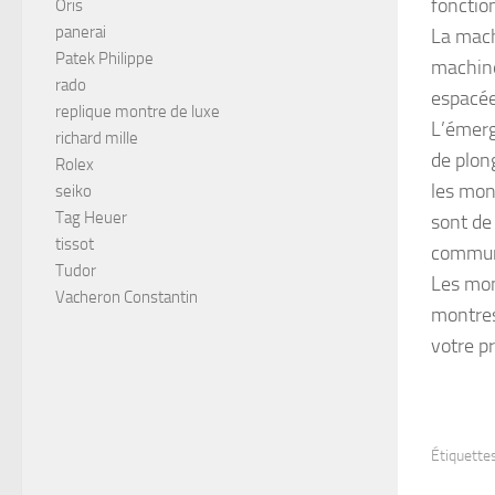
fonctio
Oris
panerai
La machi
Patek Philippe
machine
rado
espacée
replique montre de luxe
L’émerg
richard mille
de plon
Rolex
les mon
seiko
Tag Heuer
sont de
tissot
commun
Tudor
Les mon
Vacheron Constantin
montres 
votre p
Étiquettes