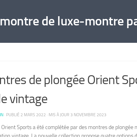
 montre de luxe-montre p
tres de plongée Orient Sp
le vintage
IN
· PUBLIÉ
2 MARS 2022
· MIS À JOUR
3 NOVEMBRE 2023
e Orient Sports a été complétée par des montres de plongée
ration vintage. La nouvelle collection propose quatre options 