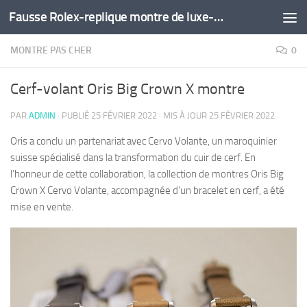
Fausse Rolex-replique montre de luxe-montre pas cher
Skip to content
MONTRE PAS CHER
0
Cerf-volant Oris Big Crown X montre
PAR
ADMIN
· PUBLIÉ
25 FÉVRIER 2022
· MIS À JOUR
25 FÉVRIER 2022
Oris a conclu un partenariat avec Cervo Volante, un maroquinier
suisse spécialisé dans la transformation du cuir de cerf. En
l’honneur de cette collaboration, la collection de montres Oris Big
Crown X Cervo Volante, accompagnée d’un bracelet en cerf, a été
mise en vente.