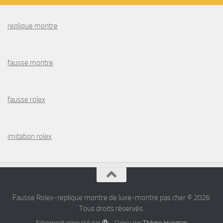
replique montre
fausse montre
fausse rolex
imitation rolex
Fausse Rolex-replique montre de luxe-montre pas cher © 2026.
Tous droits réservés.
Fièrement propulsé par
- Conçu par
Thème Hueman